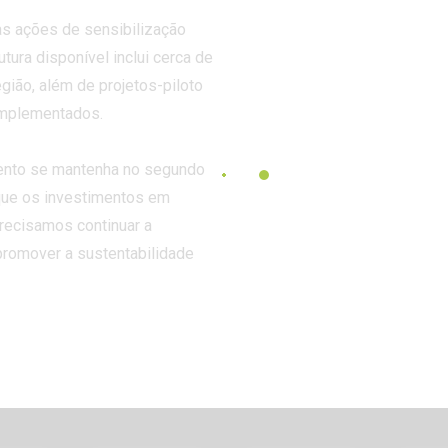
as ações de sensibilização
utura disponível inclui cerca de
gião, além de projetos-piloto
 implementados.
mento se mantenha no segundo
que os investimentos em
Precisamos continuar a
 promover a sustentabilidade