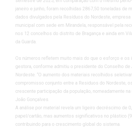
semestre de 2025, em comparação com o mesmo perio-do
janeiro e junho, foram recolhidas 2867,50 toneladas de m
B
dados divulgados pela Resíduos do Nordeste, empresa i
C
municipal com sede em Mirandela, responsável pela rec
nos 12 concelhos do distrito de Bragança e ainda em Vil
da Guarda.
Os números refletem muito mais do que o esforço e os 
gestora, conforme admitiu o presidente do Conselho de
Nordeste. “O aumento dos materiais recolhidos seletiva
compromisso conjunto entre a Residuos do Nordeste, os
crescente participação da população, nomeadamente na r
João Gonçalves.
A análise por material revela um ligeiro decréscimo de 0
papel/cartão, mas aumentos significativos no plástico (9
contribuindo para o crescimento global do sistema.