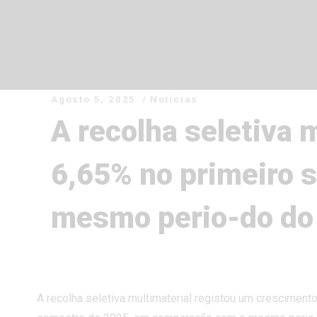
Agosto 5, 2025
Notícias
H
A recolha seletiva 
S
6,65% no primeiro 
S
mesmo perio-do do 
P
S
A recolha seletiva multimaterial registou um cresciment
M