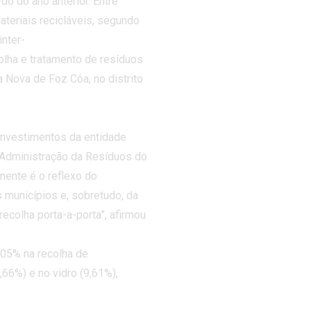
 do ano anterior. Entre
ateriais recicláveis, segundo
iblioteca
nter-
ontactos
olha e tratamento de resíduos
a Nova de Foz Côa, no distrito
investimentos da entidade
 Administração da Resíduos do
mente é o reflexo do
 municípios e, sobretudo, da
ecolha porta-a-porta”, afirmou
,05% na recolha de
,66%) e no vidro (9,61%),