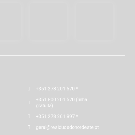
+351 278 201 570 *
+351 800 201 570 (linha
gratuita)
+351 278 261 897 *
geral@residuosdonordeste.pt