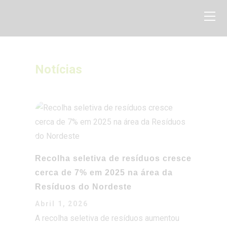
Notícias
Home
Sobre nós
Serviços
Projetos
Sensibilização ambiental
Recolha seletiva de resíduos cresce
Média
cerca de 7% em 2025 na área da
Biblioteca
Resíduos do Nordeste
Contactos
Abril 1, 2026
A recolha seletiva de resíduos aumentou