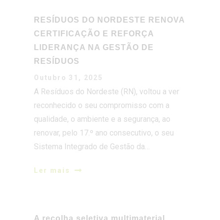
LIDERANÇA NA GESTÃO DE
RESÍDUOS
Outubro 31, 2025
A Resíduos do Nordeste (RN), voltou a ver
reconhecido o seu compromisso com a
qualidade, o ambiente e a segurança, ao
renovar, pelo 17.º ano consecutivo, o seu
Sistema Integrado de Gestão da…
Ler mais
A recolha seletiva multimaterial
registou um crescimento de 6,65%
no primeiro semestre de 2025, em
comparação com o mesmo perio-do