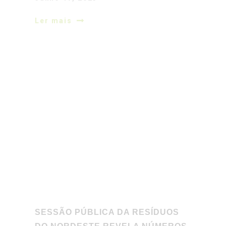
SESSÃO PÚBLICA DA RESÍDUOS
DO NORDESTE REVELA NÚMEROS
PREOCUPANTES DO DESPERDÍCIO
ALIMENTAR
Junho 11, 2025