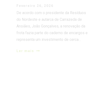
Fevereiro 26, 2026
De acordo com o presidente da Resíduos
do Nordeste e autarca de Carrazeda de
Ansiães, João Gonçalves, a renovação da
frota fazia parte do caderno de encargos e
representa um investimento de cerca…
Ler mais
RESÍDUOS DO NORDESTE E
PREZERO REFORÇAM SERVIÇOS