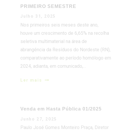
houve um crescimento de 6,65% na recolha
seletiva multimaterial na área de
abrangência da Resíduos do Nordeste (RN),
comparativamente ao período homólogo em
2024, adianta, em comunicado,…
Ler mais
Venda em Hasta Pública 01/2025
Junho 27, 2025
Paulo José Gomes Monteiro Praça, Diretor
Geral da Resíduos do Nordeste, EIM, S.A.,
torna público que, por deliberação da
reunião ordinária do Conselho de