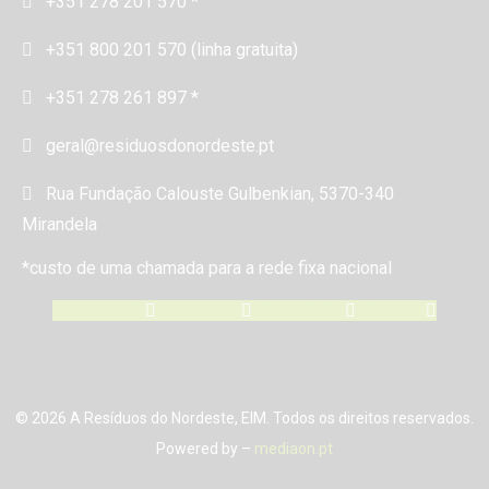
+351 278 201 570 *
+351 800 201 570 (linha gratuita)
+351 278 261 897 *
geral@residuosdonordeste.pt
Rua Fundação Calouste Gulbenkian, 5370-340
Mirandela
*custo de uma chamada para a rede fixa nacional
Facebook-f
Instagram
Linkedin-in
Youtube
© 2026 A Resíduos do Nordeste, EIM. Todos os direitos reservados.
Powered by –
mediaon.pt