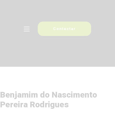
Contactar
Home
Sobre nós
Serviços
Projetos
Sensibilização ambiental
Média
Biblioteca
Benjamim do Nascimento
Contactos
Pereira Rodrigues