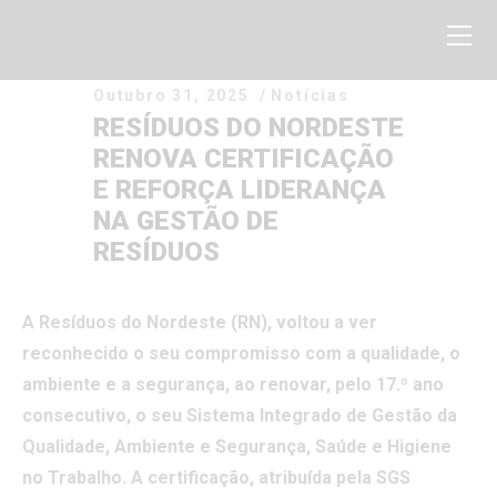
Outubro 31, 2025
Notícias
RESÍDUOS DO NORDESTE
RENOVA CERTIFICAÇÃO
Home
E REFORÇA LIDERANÇA
Sobre nós
NA GESTÃO DE
Serviços
RESÍDUOS
Projetos
Sensibilização ambiental
A Resíduos do Nordeste (RN), voltou a ver
reconhecido o seu compromisso com a qualidade, o
Média
ambiente e a segurança, ao renovar, pelo 17.º ano
Biblioteca
consecutivo, o seu Sistema Integrado de Gestão da
Contactos
Qualidade, Ambiente e Segurança, Saúde e Higiene
no Trabalho. A certificação, atribuída pela SGS