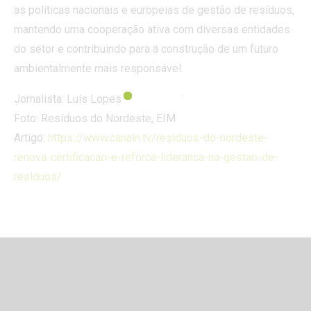
as políticas nacionais e europeias de gestão de resíduos,
mantendo uma cooperação ativa com diversas entidades
do setor e contribuindo para a construção de um futuro
ambientalmente mais responsável.
Jornalista: Luís Lopes
Foto: Resíduos do Nordeste, EIM
Artigo:
https://www.canaln.tv/residuos-do-nordeste-
renova-certificacao-e-reforca-lideranca-na-gestao-de-
residuos/