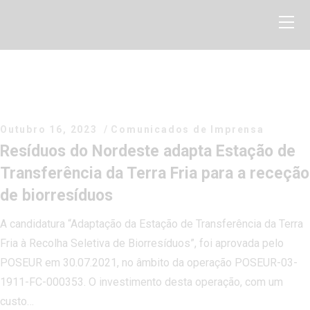
Home
Sobre nós
Outubro 16, 2023
Comunicados de Imprensa
Resíduos do Nordeste adapta Estação de
Serviços
Transferência da Terra Fria para a receção
Projetos
de biorresíduos
Sensibilização ambiental
A candidatura “Adaptação da Estação de Transferência da Terra
Média
Fria à Recolha Seletiva de Biorresíduos”, foi aprovada pelo
Biblioteca
POSEUR em 30.07.2021, no âmbito da operação POSEUR-03-
Contactos
1911-FC-000353. O investimento desta operação, com um
custo…