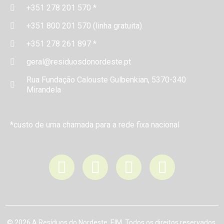
+351 278 201 570 *
+351 800 201 570 (linha gratuita)
+351 278 261 897 *
geral@residuosdonordeste.pt
Rua Fundação Calouste Gulbenkian, 5370-340
Mirandela
*custo de uma chamada para a rede fixa nacional
© 2026 A Resíduos do Nordeste, EIM. Todos os direitos reservados.